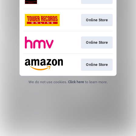
Online Store
Online Store
Online Store
We do not use cookies.
Click here
to learn more.